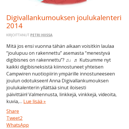
Digivallankumouksen joulukalenteri
2014
KIRJOITTANUT
PETRI HIISSA
Mitä jos ensi vuonna tähän aikaan voisitkin laulaa
“joulupuu on rakennettu” asemasta “menestyvä
digibisnes on rakennettu”? ♫♩♬ Kutsumme nyt
kaikki digibisneksistä kiinnostuneet yhteisen
Campwiren nuotiopiirin ympärille innostuneeseen
joulun odotukseen! Anna Digivallankumouksen
joulukalenterin yllättää sinut iloisesti
päivittäin! Valmennusta, linkkejä, vinkkejä, videoita,
kuvia,…
Lue lisää »
Share
Tweet
2
WhatsApp