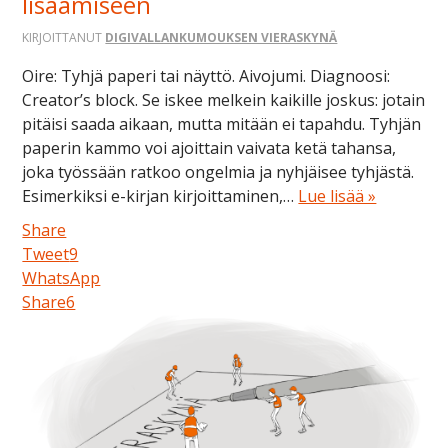
lisäämiseen
KIRJOITTANUT
DIGIVALLANKUMOUKSEN VIERASKYNÄ
Oire: Tyhjä paperi tai näyttö. Aivojumi. Diagnoosi:
Creator’s block. Se iskee melkein kaikille joskus: jotain
pitäisi saada aikaan, mutta mitään ei tapahdu. Tyhjän
paperin kammo voi ajoittain vaivata ketä tahansa,
joka työssään ratkoo ongelmia ja nyhjäisee tyhjästä.
Esimerkiksi e-kirjan kirjoittaminen,…
Lue lisää »
Share
Tweet
9
WhatsApp
Share
6