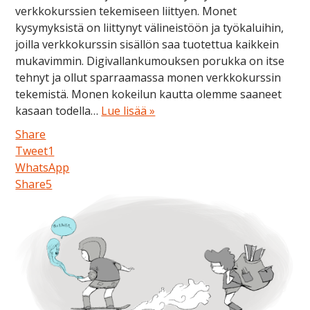
verkkokurssien tekemiseen liittyen. Monet
kysymyksistä on liittynyt välineistöön ja työkaluihin,
joilla verkkokurssin sisällön saa tuotettua kaikkein
mukavimmin. Digivallankumouksen porukka on itse
tehnyt ja ollut sparraamassa monen verkkokurssin
tekemistä. Monen kokeilun kautta olemme saaneet
kasaan todella…
Lue lisää »
Share
Tweet
1
WhatsApp
Share
5