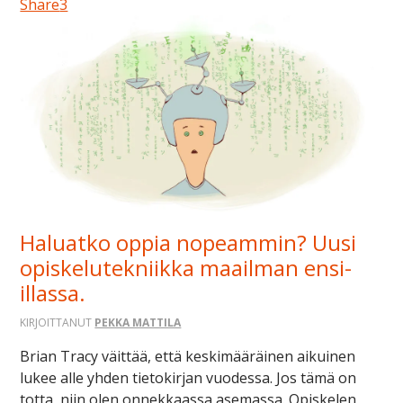
Share
3
Haluatko oppia nopeammin? Uusi
opiskelutekniikka maailman ensi-
illassa.
KIRJOITTANUT
PEKKA MATTILA
Brian Tracy väittää, että keskimääräinen aikuinen
lukee alle yhden tietokirjan vuodessa. Jos tämä on
totta, niin olen onnekkaassa asemassa. Opiskelen