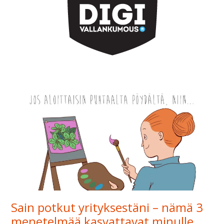
Sain potkut yrityksestäni – nämä 3
menetelmää kasvattavat minulle