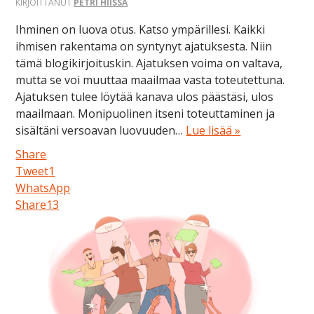
KIRJOITTANUT
PETRI HIISSA
Ihminen on luova otus. Katso ympärillesi. Kaikki
ihmisen rakentama on syntynyt ajatuksesta. Niin
tämä blogikirjoituskin. Ajatuksen voima on valtava,
mutta se voi muuttaa maailmaa vasta toteutettuna.
Ajatuksen tulee löytää kanava ulos päästäsi, ulos
maailmaan. Monipuolinen itseni toteuttaminen ja
sisältäni versoavan luovuuden…
Lue lisää »
Share
Tweet
1
WhatsApp
Share
13