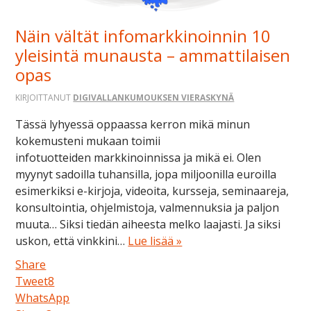
Näin vältät infomarkkinoinnin 10
yleisintä munausta – ammattilaisen
opas
KIRJOITTANUT
DIGIVALLANKUMOUKSEN VIERASKYNÄ
Tässä lyhyessä oppaassa kerron mikä minun
kokemusteni mukaan toimii
infotuotteiden markkinoinnissa ja mikä ei. Olen
myynyt sadoilla tuhansilla, jopa miljoonilla euroilla
esimerkiksi e-kirjoja, videoita, kursseja, seminaareja,
konsultointia, ohjelmistoja, valmennuksia ja paljon
muuta… Siksi tiedän aiheesta melko laajasti. Ja siksi
uskon, että vinkkini…
Lue lisää »
Share
Tweet
8
WhatsApp