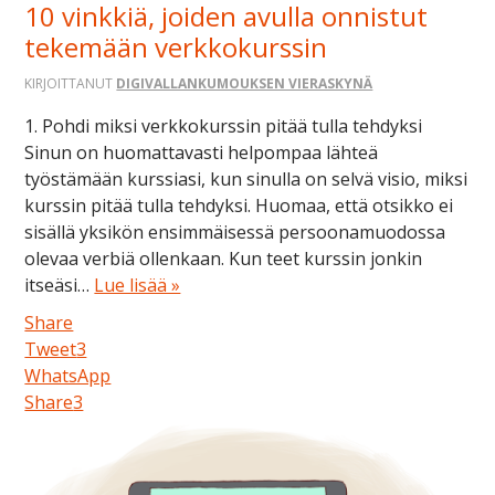
10 vinkkiä, joiden avulla onnistut
tekemään verkkokurssin
KIRJOITTANUT
DIGIVALLANKUMOUKSEN VIERASKYNÄ
1. Pohdi miksi verkkokurssin pitää tulla tehdyksi
Sinun on huomattavasti helpompaa lähteä
työstämään kurssiasi, kun sinulla on selvä visio, miksi
kurssin pitää tulla tehdyksi. Huomaa, että otsikko ei
sisällä yksikön ensimmäisessä persoonamuodossa
olevaa verbiä ollenkaan. Kun teet kurssin jonkin
itseäsi…
Lue lisää »
Share
Tweet
3
WhatsApp
Share
3