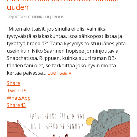
uuden
KIRJOITTANUT
HENRI LILJEROOS
“Miten aloittaisit, jos sinulla ei olisi valmiiksi
tyytyväistä asiakaskuntaa, isoa sähköpostilistaa ja
tykättyä brändiä?” Tämä kysymys toistuu lähes yhtä
usein kuin Niko Saarinen höpisee jonninjoutavia
Snapchatissa. Riippuen, kuinka suuri tämän BB-
tähden fani olet, se tarkoittaa joko hyvin monta
kertaa päivässä…
Lue lisää »
Share
Tweet
19
WhatsApp
Share
43