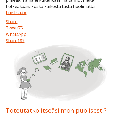
pimeää. Tämä ei kuitenkaan haitannut meitä
hetkeäkään, koska kaikesta tästä huolimatta…
Lue lisää »
Share
Tweet
75
WhatsApp
Share
187
Toteutatko itseäsi monipuolisesti?