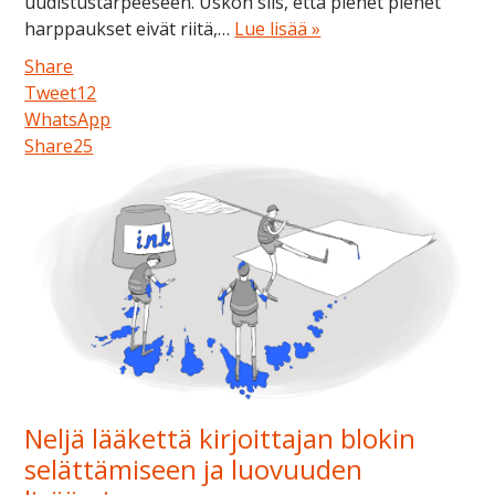
uudistustarpeeseen. Uskon siis, että pienet pienet
harppaukset eivät riitä,…
Lue lisää »
Share
Tweet
12
WhatsApp
Share
25
Neljä lääkettä kirjoittajan blokin
selättämiseen ja luovuuden