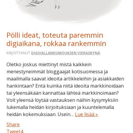
Pölli ideat, toteuta paremmin
digiaikana, rokkaa rankemmin
KIRJOITTANUT
DIGIVALLANKUMOUKSEN VIERASKYNÄ
Oletko joskus miettinyt mistä kaikkein
menestyneimmät bloggaajat kotisuomessa ja
maailmalla saavat ideoita artikkeleihin ja asiakkaiden
hankintaan? Entä kuinka niitä ideoita markkinoidaan
tai yleensäkään kannattaa lähteä markkinoimaan?
Voit yleensä löytää vastauksen näihin kysymyksiin
lukemalla heidän kirjoituksiaan ja kuuntelemalla
heidän kokemuksiaan. Usein…
Lue lisää »
Share
Tweet
4