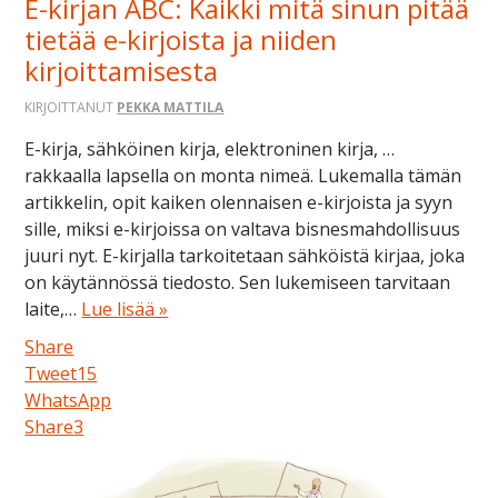
E-kirjan ABC: Kaikki mitä sinun pitää
tietää e-kirjoista ja niiden
kirjoittamisesta
KIRJOITTANUT
PEKKA MATTILA
E-kirja, sähköinen kirja, elektroninen kirja, …
rakkaalla lapsella on monta nimeä. Lukemalla tämän
artikkelin, opit kaiken olennaisen e-kirjoista ja syyn
sille, miksi e-kirjoissa on valtava bisnesmahdollisuus
juuri nyt. E-kirjalla tarkoitetaan sähköistä kirjaa, joka
on käytännössä tiedosto. Sen lukemiseen tarvitaan
laite,…
Lue lisää »
Share
Tweet
15
WhatsApp
Share
3