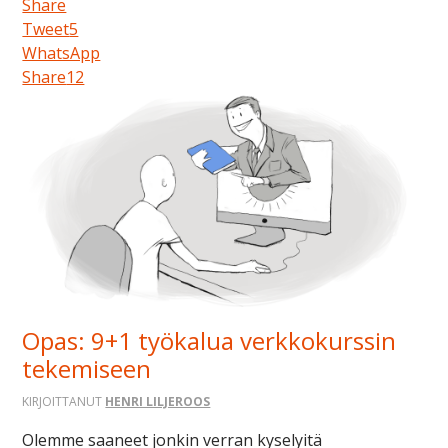
Share
Tweet
5
WhatsApp
Share
12
Opas: 9+1 työkalua verkkokurssin
tekemiseen
KIRJOITTANUT
HENRI LILJEROOS
Olemme saaneet jonkin verran kyselyitä