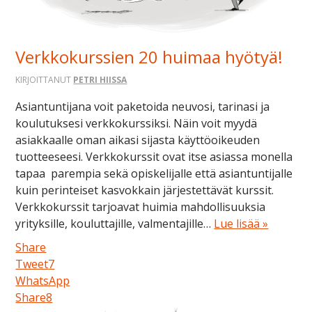
Verkkokurssien 20 huimaa hyötyä!
KIRJOITTANUT
PETRI HIISSA
Asiantuntijana voit paketoida neuvosi, tarinasi ja
koulutuksesi verkkokurssiksi. Näin voit myydä
asiakkaalle oman aikasi sijasta käyttöoikeuden
tuotteeseesi. Verkkokurssit ovat itse asiassa monella
tapaa parempia sekä opiskelijalle että asiantuntijalle
kuin perinteiset kasvokkain järjestettävät kurssit.
Verkkokurssit tarjoavat huimia mahdollisuuksia
yrityksille, kouluttajille, valmentajille…
Lue lisää »
Share
Tweet
7
WhatsApp
Share
8