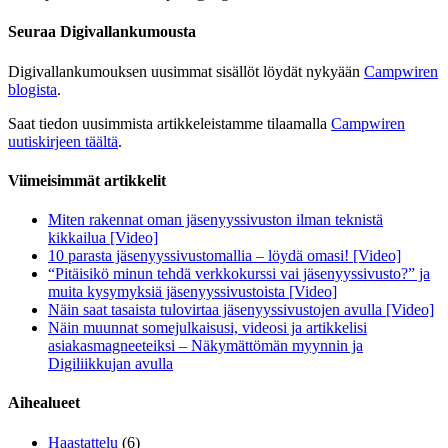
Seuraa Digivallankumousta
Digivallankumouksen uusimmat sisällöt löydät nykyään
Campwiren
blogista
.
Saat tiedon uusimmista artikkeleistamme tilaamalla
Campwiren
uutiskirjeen täältä
.
Viimeisimmät artikkelit
Miten rakennat oman jäsenyyssivuston ilman teknistä
kikkailua [Video]
10 parasta jäsenyyssivustomallia – löydä omasi! [Video]
“Pitäisikö minun tehdä verkkokurssi vai jäsenyyssivusto?” ja
muita kysymyksiä jäsenyyssivustoista [Video]
Näin saat tasaista tulovirtaa jäsenyyssivustojen avulla [Video]
Näin muunnat somejulkaisusi, videosi ja artikkelisi
asiakasmagneeteiksi – Näkymättömän myynnin ja
Digiliikkujan avulla
Aihealueet
Haastattelu
(6)