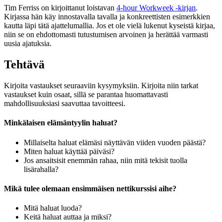
Tim Ferriss on kirjoittanut loistavan
4-hour Workweek -kirjan
.
Kirjassa hän käy innostavalla tavalla ja konkreettisten esimerkkien
kautta läpi tätä ajattelumallia. Jos et ole vielä lukenut kyseistä kirjaa,
niin se on ehdottomasti tutustumisen arvoinen ja herättää varmasti
uusia ajatuksia.
Tehtävä
Kirjoita vastaukset seuraaviin kysymyksiin. Kirjoita niin tarkat
vastaukset kuin osaat, sillä se parantaa huomattavasti
mahdollisuuksiasi saavuttaa tavoitteesi.
Minkälaisen elämäntyylin haluat?
Millaiselta haluat elämäsi näyttävän viiden vuoden päästä?
Miten haluat käyttää päiväsi?
Jos ansaitsisit enemmän rahaa, niin mitä tekisit tuolla
lisärahalla?
Mikä tulee olemaan ensimmäisen nettikurssisi aihe?
Mitä haluat luoda?
Keitä haluat auttaa ja miksi?