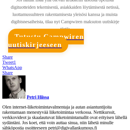
digituotteiden tekemisestä, asiakkaiden löytämisestä netissä,
luottamussuhteen rakentamisesta yleisösi kanssa ja muista
digibisnesaiheista, tilaa nyt Campwiren maksuton uutiskirje
tästä:
Tutustu Campwiren
uutiskirjeeseen
Share
Tweet
1
WhatsApp
Share
Petri Hiissa
Olen internet-liiketoimintavalmentaja ja autan asiantuntijoita
rakentamaan menestyvää liiketoimintaa verkossa. Nettikurssit,
verkkovideot ja skaalautuvat liiketoimintamallit ovat erityisen lähellä
sydäntäni. Jos koet, että voin auttaa sinua, niin lähetä minulle
sähköpostia osoitteeseen
petri@digivallankumous.fi