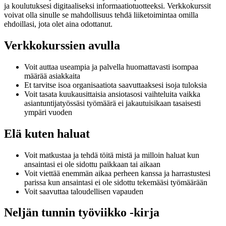
ja koulutuksesi digitaaliseksi informaatiotuotteeksi. Verkkokurssit
voivat olla sinulle se mahdollisuus tehdä liiketoimintaa omilla
ehdoillasi, jota olet aina odottanut.
Verkkokurssien avulla
Voit auttaa useampia ja palvella huomattavasti isompaa
määrää asiakkaita
Et tarvitse isoa organisaatiota saavuttaaksesi isoja tuloksia
Voit tasata kuukausittaisia ansiotasosi vaihteluita vaikka
asiantuntijatyössäsi työmäärä ei jakautuisikaan tasaisesti
ympäri vuoden
Elä kuten haluat
Voit matkustaa ja tehdä töitä mistä ja milloin haluat kun
ansaintasi ei ole sidottu paikkaan tai aikaan
Voit viettää enemmän aikaa perheen kanssa ja harrastustesi
parissa kun ansaintasi ei ole sidottu tekemääsi työmäärään
Voit saavuttaa taloudellisen vapauden
Neljän tunnin työviikko -kirja