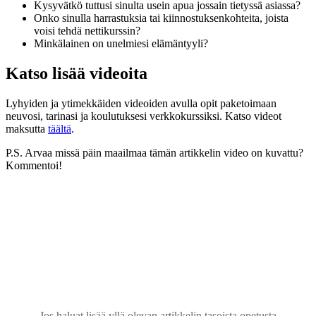
Kysyvätkö tuttusi sinulta usein apua jossain tietyssä asiassa?
Onko sinulla harrastuksia tai kiinnostuksenkohteita, joista
voisi tehdä nettikurssin?
Minkälainen on unelmiesi elämäntyyli?
Katso lisää videoita
Lyhyiden ja ytimekkäiden videoiden avulla opit paketoimaan
neuvosi, tarinasi ja koulutuksesi verkkokurssiksi. Katso videot
maksutta
täältä
.
P.S. Arvaa missä päin maailmaa tämän artikkelin video on kuvattu?
Kommentoi!
Uutiskirjeessämme opit paketoimaan sydämesi lahjan
digituotteiksi, jotka tuovat myyntiä ja auttavat
asiakkaitasi väsymättä
Jos haluat lisää yllä olevan artikkelin tasoista opetusta