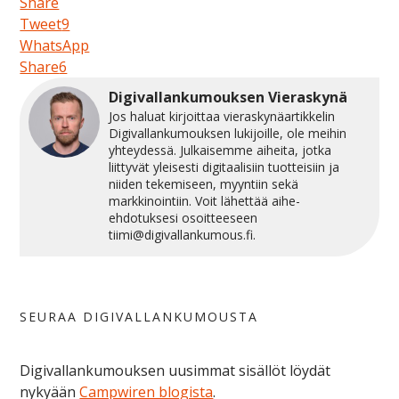
Share
Tweet
9
WhatsApp
Share
6
Digivallankumouksen Vieraskynä
Jos haluat kirjoittaa vieraskynäartikkelin
Digivallankumouksen lukijoille, ole meihin
yhteydessä. Julkaisemme aiheita, jotka
liittyvät yleisesti digitaalisiin tuotteisiin ja
niiden tekemiseen, myyntiin sekä
markkinointiin. Voit lähettää aihe-
ehdotuksesi osoitteeseen
tiimi@digivallankumous.fi
.
SEURAA DIGIVALLANKUMOUSTA
Digivallankumouksen uusimmat sisällöt löydät
nykyään
Campwiren blogista
.