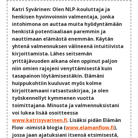
Katri Syvärinen:
Olen NLP-kouluttaja ja
henkisen hyvinvoinnin valmentaja, jonka
intohimona on auttaa muita hyödyntämään
henkistä potentiaaliaan paremmin ja
nauttimaan elämästä enemmän. Käytän
yhtenä valmennuksen välineenä intuitiivista
kirjoittamista. Lähes seitsemän
yrittäjävuoden aikana olen oppinut paljon
niin omien rajojeni venyttämisestä kuin
tasapainon löytämisestäkin. Elämäni
huippukohtiin kuuluvat myös kolme
kirjoittamaani ratsastuskirjaa, ja olen
työskennellyt kymmenen vuotta
toimittajana. Minusta ja valmennuksistani
voi lukea lisää osoitteessa
www.katrisyvarinen.fi
. Lisäksi pidän Elämän
Flow -nimistä blogia (
www.elamanflow.fi
),
jossa jaan ajatuksiani itsensä etsimisestä,