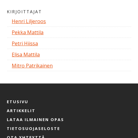
KIRJOITTAJAT
Henri Liljeroos
Pekka Mattila
Petri Hiissa
Elisa Mattila
Mitro Patrikainen
ETUSIVU
ARTIKKELIT
LATAA ILMAINEN OPAS
TIETOSUOJASELOSTE
OTA YHTEYTTÄ