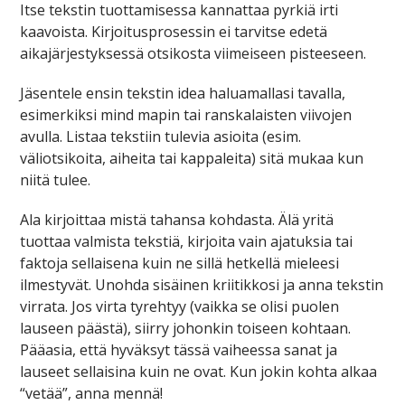
Itse tekstin tuottamisessa kannattaa pyrkiä irti
kaavoista. Kirjoitusprosessin ei tarvitse edetä
aikajärjestyksessä otsikosta viimeiseen pisteeseen.
Jäsentele ensin tekstin idea haluamallasi tavalla,
esimerkiksi mind mapin tai ranskalaisten viivojen
avulla. Listaa tekstiin tulevia asioita (esim.
väliotsikoita, aiheita tai kappaleita) sitä mukaa kun
niitä tulee.
Ala kirjoittaa mistä tahansa kohdasta. Älä yritä
tuottaa valmista tekstiä, kirjoita vain ajatuksia tai
faktoja sellaisena kuin ne sillä hetkellä mieleesi
ilmestyvät. Unohda sisäinen kriitikkosi ja anna tekstin
virrata. Jos virta tyrehtyy (vaikka se olisi puolen
lauseen päästä), siirry johonkin toiseen kohtaan.
Pääasia, että hyväksyt tässä vaiheessa sanat ja
lauseet sellaisina kuin ne ovat. Kun jokin kohta alkaa
“vetää”, anna mennä!