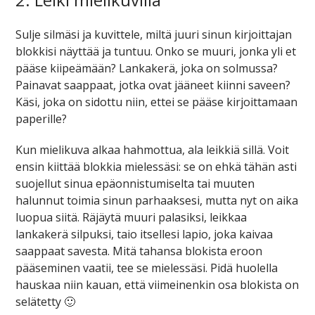
Sulje silmäsi ja kuvittele, miltä juuri sinun kirjoittajan
blokkisi näyttää ja tuntuu. Onko se muuri, jonka yli et
pääse kiipeämään? Lankakerä, joka on solmussa?
Painavat saappaat, jotka ovat jääneet kiinni saveen?
Käsi, joka on sidottu niin, ettei se pääse kirjoittamaan
paperille?
Kun mielikuva alkaa hahmottua, ala leikkiä sillä. Voit
ensin kiittää blokkia mielessäsi: se on ehkä tähän asti
suojellut sinua epäonnistumiselta tai muuten
halunnut toimia sinun parhaaksesi, mutta nyt on aika
luopua siitä. Räjäytä muuri palasiksi, leikkaa
lankakerä silpuksi, taio itsellesi lapio, joka kaivaa
saappaat savesta. Mitä tahansa blokista eroon
pääseminen vaatii, tee se mielessäsi. Pidä huolella
hauskaa niin kauan, että viimeinenkin osa blokista on
selätetty 🙂