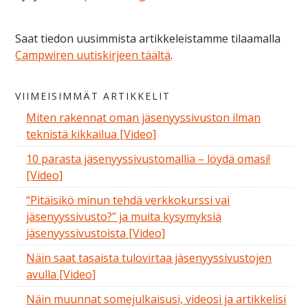
Saat tiedon uusimmista artikkeleistamme tilaamalla
Campwiren uutiskirjeen täältä
.
VIIMEISIMMÄT ARTIKKELIT
Miten rakennat oman jäsenyyssivuston ilman
teknistä kikkailua [Video]
10 parasta jäsenyyssivustomallia – löydä omasi!
[Video]
“Pitäisikö minun tehdä verkkokurssi vai
jäsenyyssivusto?” ja muita kysymyksiä
jäsenyyssivustoista [Video]
Näin saat tasaista tulovirtaa jäsenyyssivustojen
avulla [Video]
Näin muunnat somejulkaisusi, videosi ja artikkelisi