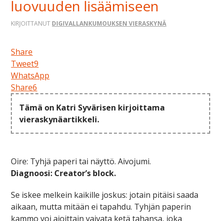
luovuuden lisäämiseen
KIRJOITTANUT
DIGIVALLANKUMOUKSEN VIERASKYNÄ
Share
Tweet
9
WhatsApp
Share
6
Tämä on Katri Syvärisen kirjoittama
vieraskynäartikkeli.
Oire: Tyhjä paperi tai näyttö. Aivojumi.
Diagnoosi: Creator’s block.
Se iskee melkein kaikille joskus: jotain pitäisi saada
aikaan, mutta mitään ei tapahdu. Tyhjän paperin
kammo voi ajoittain vaivata ketä tahansa, joka