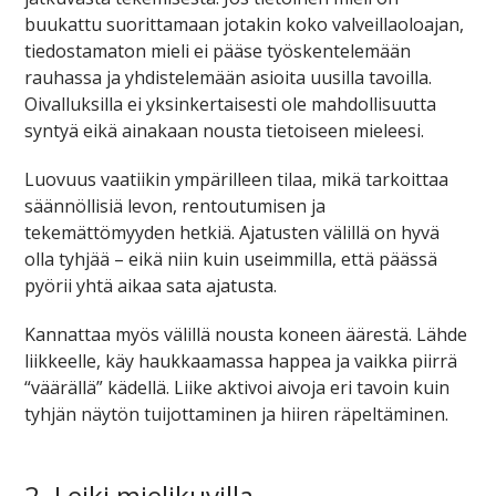
buukattu suorittamaan jotakin koko valveillaoloajan,
tiedostamaton mieli ei pääse työskentelemään
rauhassa ja yhdistelemään asioita uusilla tavoilla.
Oivalluksilla ei yksinkertaisesti ole mahdollisuutta
syntyä eikä ainakaan nousta tietoiseen mieleesi.
Luovuus vaatiikin ympärilleen tilaa, mikä tarkoittaa
säännöllisiä levon, rentoutumisen ja
tekemättömyyden hetkiä. Ajatusten välillä on hyvä
olla tyhjää – eikä niin kuin useimmilla, että päässä
pyörii yhtä aikaa sata ajatusta.
Kannattaa myös välillä nousta koneen äärestä. Lähde
liikkeelle, käy haukkaamassa happea ja vaikka piirrä
“väärällä” kädellä. Liike aktivoi aivoja eri tavoin kuin
tyhjän näytön tuijottaminen ja hiiren räpeltäminen.
2. Leiki mielikuvilla