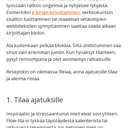
työssään ratkoo ongelmia ja nyhjäisee tyhjästä.
Esimerkiksi
e-kirjan kirjoittaminen
, verkkokurssin
sisällön tuottaminen tai maailman vetävimpien
webbitekstien synnyttäminen saattaa saada aikaan
kirjoittajan blokin.
Älä kuitenkaan pelkää blokkia. Siitä ahdistuminen saa
sinut vain enemmän jumiin. Kun hyväksyt tilanteen,
pysyt rennompana ja olet avoimempi ratkaisuille.
Reseptikin on olemassa: Relaa, anna ajatuksille tilaa
ja alenna rimaa.
1. Tilaa ajatuksille
Inspiraatio ja stressaantunut mieli eivät sovi yhteen.
Flow-tila ei tykkää täpötäydestä kalenterista tai
jatkuvasta tekemisestä. Jos tietoinen mieli on