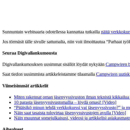
Sunnuntain webinaaria odotellessa kannattaa tutkailla
näitä verkkokurs
Jos törmäsit tälle sivulle sattumalta, niin voit ilmoittautua “Parhaat 
Seuraa Digivallankumousta
Digivallankumouksen uusimmat sisällöt löydät nykyään
Campwiren b
Saat tiedon uusimmista artikkeleistamme tilaamalla
Campwiren uutiskir
Viimeisimmät artikkelit
Miten rakennat oman jäsenyyssivuston ilman teknistä kikkailua
10 parasta jäsenyyssivustomallia – löydä omasi! [Video]
“Pitäisikö minun tehdä verkkokurssi vai jäsenyyssivusto?” ja m
Näin saat tasaista tulovirtaa jäsenyyssivustojen avulla [Video]
Näin muunnat somejulkaisusi, videosi ja artikkelisi asiakasma
Aihealueet