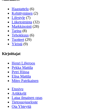
Haastattelu
(6)
Kehittyminen
(2)
Lifestyle
(7)
Liiketoiminta
(32)
Markkinointi
(28)
Tarina
(8)
Tehokkuus
(6)
Tuotteet
(29)
Yleistä
(9)
Kirjoittajat
Henri Liljeroos
Pekka Mattila
Petri Hiissa
Elisa Mattila
Mitro Patrikainen
Etusivu
Artikkelit
Lataa ilmainen opas
Tietosuojaseloste
Ota Yhteyttä