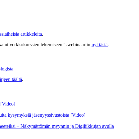
siaiheisia artikkeleita
.
työkalut verkkokurssien tekemiseen” -webinaariin
nyt tästä
.
logista
.
jeen täältä
.
 [Video]
uita kysymyksiä jäsenyyssivustoista [Video]
gneeteiksi – Näkymättömän myynnin ja Digiliikkujan avulla