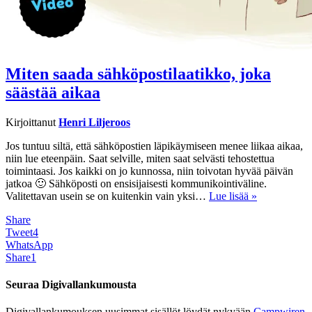
Miten saada sähköpostilaatikko, joka
säästää aikaa
Kirjoittanut
Henri Liljeroos
Jos tuntuu siltä, että sähköpostien läpikäymiseen menee liikaa aikaa,
niin lue eteenpäin. Saat selville, miten saat selvästi tehostettua
toimintaasi. Jos kaikki on jo kunnossa, niin toivotan hyvää päivän
jatkoa 🙂 Sähköposti on ensisijaisesti kommunikointiväline.
Valitettavan usein se on kuitenkin vain yksi…
Lue lisää »
Share
Tweet
4
WhatsApp
Share
1
Seuraa Digivallankumousta
Digivallankumouksen uusimmat sisällöt löydät nykyään
Campwiren