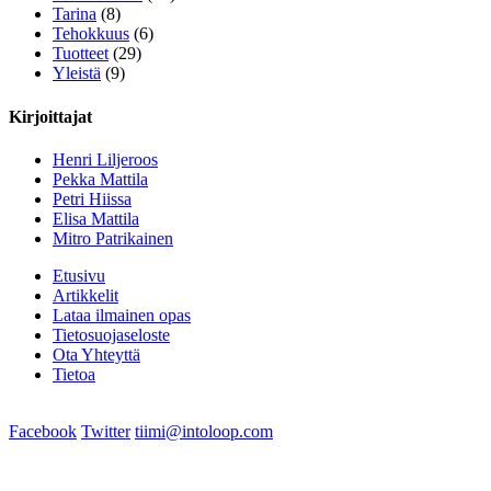
Tarina
(8)
Tehokkuus
(6)
Tuotteet
(29)
Yleistä
(9)
Kirjoittajat
Henri Liljeroos
Pekka Mattila
Petri Hiissa
Elisa Mattila
Mitro Patrikainen
Etusivu
Artikkelit
Lataa ilmainen opas
Tietosuojaseloste
Ota Yhteyttä
Tietoa
Facebook
Twitter
tiimi@intoloop.com