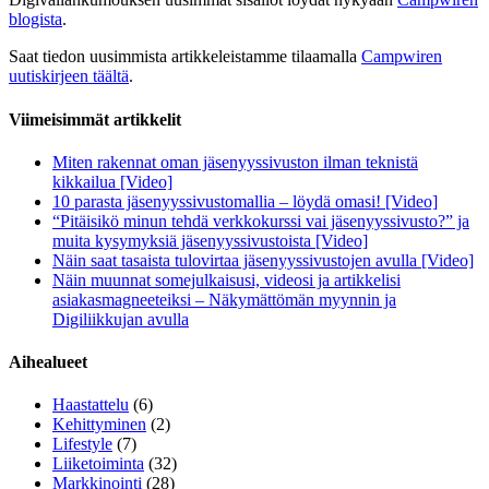
blogista
.
Saat tiedon uusimmista artikkeleistamme tilaamalla
Campwiren
uutiskirjeen täältä
.
Viimeisimmät artikkelit
Miten rakennat oman jäsenyyssivuston ilman teknistä
kikkailua [Video]
10 parasta jäsenyyssivustomallia – löydä omasi! [Video]
“Pitäisikö minun tehdä verkkokurssi vai jäsenyyssivusto?” ja
muita kysymyksiä jäsenyyssivustoista [Video]
Näin saat tasaista tulovirtaa jäsenyyssivustojen avulla [Video]
Näin muunnat somejulkaisusi, videosi ja artikkelisi
asiakasmagneeteiksi – Näkymättömän myynnin ja
Digiliikkujan avulla
Aihealueet
Haastattelu
(6)
Kehittyminen
(2)
Lifestyle
(7)
Liiketoiminta
(32)
Markkinointi
(28)