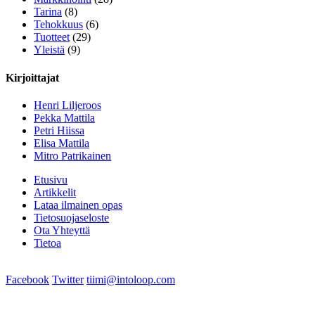
Tarina
(8)
Tehokkuus
(6)
Tuotteet
(29)
Yleistä
(9)
Kirjoittajat
Henri Liljeroos
Pekka Mattila
Petri Hiissa
Elisa Mattila
Mitro Patrikainen
Etusivu
Artikkelit
Lataa ilmainen opas
Tietosuojaseloste
Ota Yhteyttä
Tietoa
Facebook
Twitter
tiimi@intoloop.com