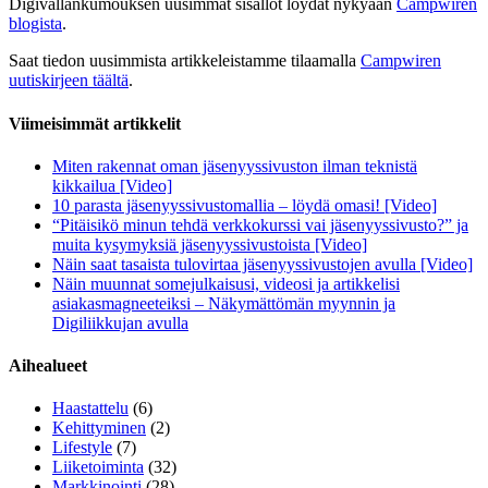
Digivallankumouksen uusimmat sisällöt löydät nykyään
Campwiren
blogista
.
Saat tiedon uusimmista artikkeleistamme tilaamalla
Campwiren
uutiskirjeen täältä
.
Viimeisimmät artikkelit
Miten rakennat oman jäsenyyssivuston ilman teknistä
kikkailua [Video]
10 parasta jäsenyyssivustomallia – löydä omasi! [Video]
“Pitäisikö minun tehdä verkkokurssi vai jäsenyyssivusto?” ja
muita kysymyksiä jäsenyyssivustoista [Video]
Näin saat tasaista tulovirtaa jäsenyyssivustojen avulla [Video]
Näin muunnat somejulkaisusi, videosi ja artikkelisi
asiakasmagneeteiksi – Näkymättömän myynnin ja
Digiliikkujan avulla
Aihealueet
Haastattelu
(6)
Kehittyminen
(2)
Lifestyle
(7)
Liiketoiminta
(32)
Markkinointi
(28)