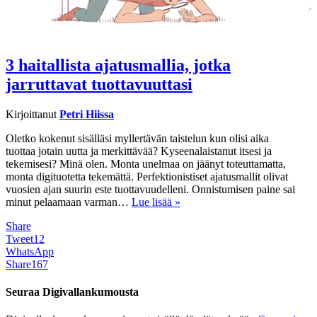
3 haitallista ajatusmallia, jotka
jarruttavat tuottavuuttasi
Kirjoittanut
Petri Hiissa
Oletko kokenut sisälläsi myllertävän taistelun kun olisi aika
tuottaa jotain uutta ja merkittävää? Kyseenalaistanut itsesi ja
tekemisesi? Minä olen. Monta unelmaa on jäänyt toteuttamatta,
monta digituotetta tekemättä. Perfektionistiset ajatusmallit olivat
vuosien ajan suurin este tuottavuudelleni. Onnistumisen paine sai
minut pelaamaan varman…
Lue lisää »
Share
Tweet
12
WhatsApp
Share
167
Seuraa Digivallankumousta