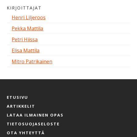
KIRJOITTAJAT
Henri Liljeroos
Pekka Mattila
Petri Hiissa
Elisa Mattila
Mitro Patrikainen
ETUSIVU
ARTIKKELIT
LATAA ILMAINEN OPAS
TIETOSUOJASELOSTE
OTA YHTEYTTÄ