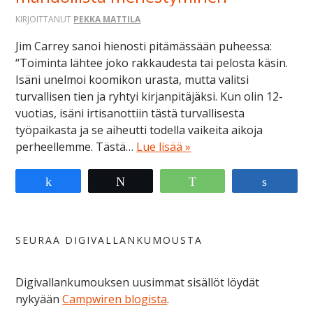
KIRJOITTANUT
PEKKA MATTILA
Jim Carrey sanoi hienosti pitämässään puheessa:
“Toiminta lähtee joko rakkaudesta tai pelosta käsin.
Isäni unelmoi koomikon urasta, mutta valitsi
turvallisen tien ja ryhtyi kirjanpitäjäksi. Kun olin 12-
vuotias, isäni irtisanottiin tästä turvallisesta
työpaikasta ja se aiheutti todella vaikeita aikoja
perheellemme. Tästä…
Lue lisää »
Share
Tweet
WhatsApp
Share
SEURAA DIGIVALLANKUMOUSTA
Digivallankumouksen uusimmat sisällöt löydät
nykyään
Campwiren blogista
.