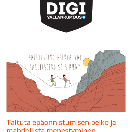
Taltuta epäonnistumisen pelko ja
mahdollista menestyminen