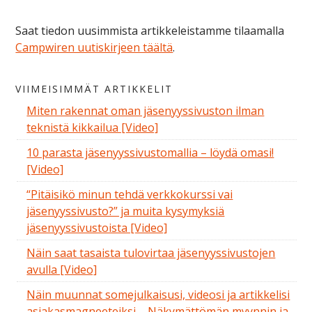
Saat tiedon uusimmista artikkeleistamme tilaamalla
Campwiren uutiskirjeen täältä
.
VIIMEISIMMÄT ARTIKKELIT
Miten rakennat oman jäsenyyssivuston ilman
teknistä kikkailua [Video]
10 parasta jäsenyyssivustomallia – löydä omasi!
[Video]
“Pitäisikö minun tehdä verkkokurssi vai
jäsenyyssivusto?” ja muita kysymyksiä
jäsenyyssivustoista [Video]
Näin saat tasaista tulovirtaa jäsenyyssivustojen
avulla [Video]
Näin muunnat somejulkaisusi, videosi ja artikkelisi
asiakasmagneeteiksi – Näkymättömän myynnin ja