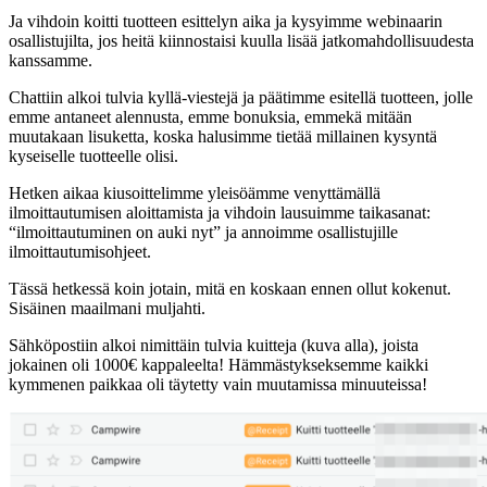
Ja vihdoin koitti tuotteen esittelyn aika ja kysyimme webinaarin
osallistujilta, jos heitä kiinnostaisi kuulla lisää jatkomahdollisuudesta
kanssamme.
Chattiin alkoi tulvia kyllä-viestejä ja päätimme esitellä tuotteen, jolle
emme antaneet alennusta, emme bonuksia, emmekä mitään
muutakaan lisuketta, koska halusimme tietää millainen kysyntä
kyseiselle tuotteelle olisi.
Hetken aikaa kiusoittelimme yleisöämme venyttämällä
ilmoittautumisen aloittamista ja vihdoin lausuimme taikasanat:
“ilmoittautuminen on auki nyt” ja annoimme osallistujille
ilmoittautumisohjeet.
Tässä hetkessä koin jotain, mitä en koskaan ennen ollut kokenut.
Sisäinen maailmani muljahti.
Sähköpostiin alkoi nimittäin tulvia kuitteja (kuva alla), joista
jokainen oli 1000€ kappaleelta! Hämmästykseksemme kaikki
kymmenen paikkaa oli täytetty vain muutamissa minuuteissa!