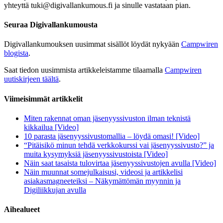
yhteyttä
tuki@digivallankumous.fi
ja sinulle vastataan pian.
Seuraa Digivallankumousta
Digivallankumouksen uusimmat sisällöt löydät nykyään
Campwiren
blogista
.
Saat tiedon uusimmista artikkeleistamme tilaamalla
Campwiren
uutiskirjeen täältä
.
Viimeisimmät artikkelit
Miten rakennat oman jäsenyyssivuston ilman teknistä
kikkailua [Video]
10 parasta jäsenyyssivustomallia – löydä omasi! [Video]
“Pitäisikö minun tehdä verkkokurssi vai jäsenyyssivusto?” ja
muita kysymyksiä jäsenyyssivustoista [Video]
Näin saat tasaista tulovirtaa jäsenyyssivustojen avulla [Video]
Näin muunnat somejulkaisusi, videosi ja artikkelisi
asiakasmagneeteiksi – Näkymättömän myynnin ja
Digiliikkujan avulla
Aihealueet