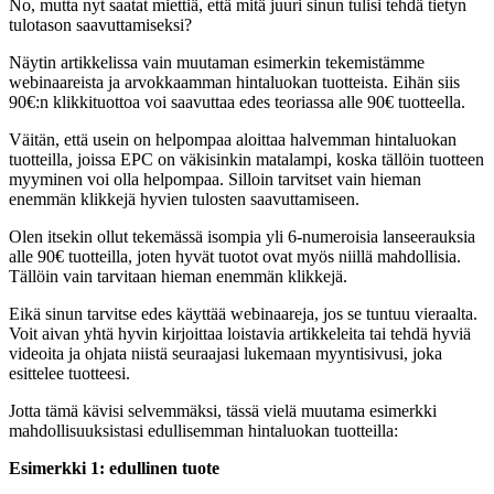
No, mutta nyt saatat miettiä, että mitä juuri sinun tulisi tehdä tietyn
tulotason saavuttamiseksi?
Näytin artikkelissa vain muutaman esimerkin tekemistämme
webinaareista ja arvokkaamman hintaluokan tuotteista. Eihän siis
90€:n klikkituottoa voi saavuttaa edes teoriassa alle 90€ tuotteella.
Väitän, että usein on helpompaa aloittaa halvemman hintaluokan
tuotteilla, joissa EPC on väkisinkin matalampi, koska tällöin tuotteen
myyminen voi olla helpompaa. Silloin tarvitset vain hieman
enemmän klikkejä hyvien tulosten saavuttamiseen.
Olen itsekin ollut tekemässä isompia yli 6-numeroisia lanseerauksia
alle 90€ tuotteilla, joten hyvät tuotot ovat myös niillä mahdollisia.
Tällöin vain tarvitaan hieman enemmän klikkejä.
Eikä sinun tarvitse edes käyttää webinaareja, jos se tuntuu vieraalta.
Voit aivan yhtä hyvin kirjoittaa loistavia artikkeleita tai tehdä hyviä
videoita ja ohjata niistä seuraajasi lukemaan myyntisivusi, joka
esittelee tuotteesi.
Jotta tämä kävisi selvemmäksi, tässä vielä muutama esimerkki
mahdollisuuksistasi edullisemman hintaluokan tuotteilla:
Esimerkki 1: edullinen tuote