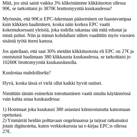
Mitä, jos sinä saisit vaikka 3% klikeistämme klikkituoton ollessa
90€, se tarkoittaisi jo 3870€ bruttomyyntiä kuukaudessa?
Myönnän, että 90€:n EPC-lukemaan pääseminen on haastavampaa
kuin klikkien haaliminen, koska näin korkea EPC vaatii
kokemuksessani yleisöä, joka todella rakastaa sitä mitä edustat ja
mistä puhut. Niin ja minun kohdallani siihen vaadittiin myös vuosien
sisäistä työtä itseni kanssa.
Jos ajatellaan, että saat 30% meidän klikkituotosta eli EPC on 27€ ja
onnistuisit haalimaan 380 klikkausta kuukaudessa, se tarkoittaisi jo
10260€ bruttomyyntiä kuukausitasolla.
Kuulostaa mahdolliselta?
Hyvä, koska tässä ei vielä ollut kaikki hyvät uutiset.
Nimittäin tämän esimerkin toteuttaminen vaatii sinulta käytännössä
vain kahta asiaa kuukaudessa:
1) Hommaat joka kuukausi 380 asiastasi kiinnostunutta katsomaan
opetustasi.
2) Ymmärrät heidän polttavaan ongelmaansa ja tarjoat ratkaisuksi
jotain digituotetta, kuten verkkokurssia tai e-kirjaa EPC:n ollessa
27€.