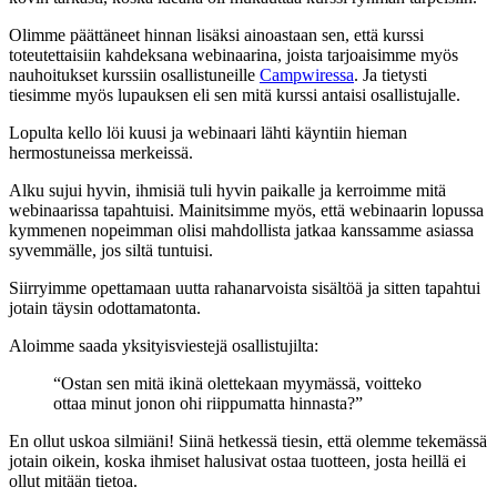
Olimme päättäneet hinnan lisäksi ainoastaan sen, että kurssi
toteutettaisiin kahdeksana webinaarina, joista tarjoaisimme myös
nauhoitukset kurssiin osallistuneille
Campwiressa
. Ja tietysti
tiesimme myös lupauksen eli sen mitä kurssi antaisi osallistujalle.
Lopulta kello löi kuusi ja webinaari lähti käyntiin hieman
hermostuneissa merkeissä.
Alku sujui hyvin, ihmisiä tuli hyvin paikalle ja kerroimme mitä
webinaarissa tapahtuisi. Mainitsimme myös, että webinaarin lopussa
kymmenen nopeimman olisi mahdollista jatkaa kanssamme asiassa
syvemmälle, jos siltä tuntuisi.
Siirryimme opettamaan uutta rahanarvoista sisältöä ja sitten tapahtui
jotain täysin odottamatonta.
Aloimme saada yksityisviestejä osallistujilta:
“Ostan sen mitä ikinä olettekaan myymässä, voitteko
ottaa minut jonon ohi riippumatta hinnasta?”
En ollut uskoa silmiäni! Siinä hetkessä tiesin, että olemme tekemässä
jotain oikein, koska ihmiset halusivat ostaa tuotteen, josta heillä ei
ollut mitään tietoa.