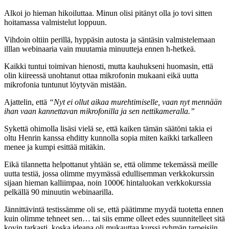
Alkoi jo hieman hikoiluttaa. Minun olisi pitänyt olla jo tovi sitten
hoitamassa valmistelut loppuun.
Vihdoin oltiin perillä, hyppäsin autosta ja säntäsin valmistelemaan
illlan webinaaria vain muutamia minuutteja ennen h-hetkeä.
Kaikki tuntui toimivan hienosti, mutta kauhukseni huomasin, että
olin kiireessä unohtanut ottaa mikrofonin mukaani eikä uutta
mikrofonia tuntunut löytyvän mistään.
Ajattelin, että
“Nyt ei ollut aikaa murehtimiselle, vaan nyt mennään
ihan vaan kannettavan mikrofonilla ja sen nettikameralla.”
Sykettä ohimolla lisäsi vielä se, että kaiken tämän säätöni takia ei
oltu Henrin kanssa ehditty kunnolla sopia miten kaikki tarkalleen
menee ja kumpi esittää mitäkin.
Eikä tilannetta helpottanut yhtään se, että olimme tekemässä meille
uutta testiä, jossa olimme myymässä edullisemman verkkokurssin
sijaan hieman kalliimpaa, noin 1000€ hintaluokan verkkokurssia
pelkällä 90 minuutin webinaarilla.
Jännittävintä testissämme oli se, että päätimme myydä tuotetta ennen
kuin olimme tehneet sen… tai siis emme olleet edes suunnitelleet sitä
kovin tarkasti, koska ideana oli mukauttaa kurssi ryhmän tarpeisiin.