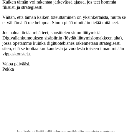
Kaiken tämän voi rakentaa järkevässä ajassa, jos teet hommia
fiksusti ja strategisesti.
Väitän, että tämän kaiken toteuttaminen on yksinkertaista, mutta se
ei välttämättä ole helppoa. Sinun pitää nimittäin tietää mitä teet.
Jos haluat tietää mitä teet, suosittelen sinun liittymistä
Digivallankumouksen sisäpiiriin (löydät liittymislomakkeen alta),
jossa opetamme kuinka digituotebisnes rakennetaan strategisesti
siten, että se tuottaa kuukaudesta ja vuodesta toiseen ilman mitään
vippaskonsteja.
Valoa päivääsi,
Pekka
Uutiskirjeessämme opit paketoimaan sydämesi lahjan
digituotteiksi, jotka tuovat myyntiä ja auttavat
asiakkaitasi väsymättä
Jos haluat lisää yllä olevan artikkelin tasoista opetusta