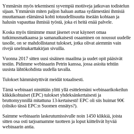
Ymmärsin myös tekemiseni syvempiä motiiveja jatkuvan todistelun
sijaan. Ymmärsin miten paljon haluan auttaa sydämestäni ihmisiä
muuttamaan elämänsä kohti totuudellisuutta itseään kohtaan ja
halusin vapauttaa ihmisiä työstä, joka ei heitä enää palvele.
Koska myös tiimimme muut jäsenet ovat käyneet omaa
tutkimusmatkaansa ja samanaikaisesti osaaminen on noussut uudelle
tasolle, on se mahdollistanut tulokset, jotka olivat aiemmin vain
rivejä unelmakarttakirjan sivuilla.
Vuonna 2017 sitten uusi sisäinen maailma ja uudet opit pääsivät
testiin. Pidimme webinaarin Petrin kanssa, jossa asioita tehtiin
uusista lähtökohdista uudella tavalla.
Tulokset hämmästyttivät meidät totaalisesti.
Tämä webinaari nimittäin ylitti yllä esittelemäni webinaarikokeilun
klikkikohtaiset (EPC) tulokset yhdeksänkertaisesti ja
bruttomyynnillä mitattuna 13-kertaisesti! EPC oli siis huimat 90€
(olisiko tässä EPC:n Suomen ennätys?).
Saimme webinaarin laskeutumissivulle noin 1450 klikkiä, joista
sitten osa osti tarjoamamme tuotteen ja loput kiittelivät hyvää
webinaarin antia.