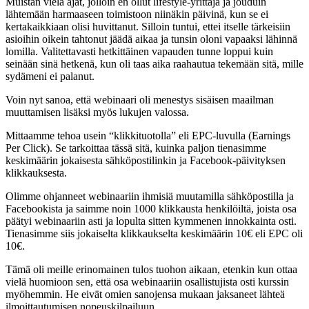
Muistan vielä ajat, jolloin en ollut lifestyle-yrittäjä ja jouduin
lähtemään harmaaseen toimistoon niinäkin päivinä, kun se ei
kertakaikkiaan olisi huvittanut. Silloin tuntui, ettei itselle tärkeisiin
asioihin oikein tahtonut jäädä aikaa ja tunsin oloni vapaaksi lähinnä
lomilla. Valitettavasti hetkittäinen vapauden tunne loppui kuin
seinään sinä hetkenä, kun oli taas aika raahautua tekemään sitä, mille
sydämeni ei palanut.
Voin nyt sanoa, että webinaari oli menestys sisäisen maailman
muuttamisen lisäksi myös lukujen valossa.
Mittaamme tehoa usein “klikkituotolla” eli EPC-luvulla (Earnings
Per Click). Se tarkoittaa tässä sitä, kuinka paljon tienasimme
keskimäärin jokaisesta sähköpostilinkin ja Facebook-päivityksen
klikkauksesta.
Olimme ohjanneet webinaariin ihmisiä muutamilla sähköpostilla ja
Facebookista ja saimme noin 1000 klikkausta henkilöiltä, joista osa
päätyi webinaariin asti ja lopulta sitten kymmenen innokkainta osti.
Tienasimme siis jokaiselta klikkaukselta keskimäärin 10€ eli EPC oli
10€.
Tämä oli meille erinomainen tulos tuohon aikaan, etenkin kun ottaa
vielä huomioon sen, että osa webinaariin osallistujista osti kurssin
myöhemmin. He eivät omien sanojensa mukaan jaksaneet lähteä
ilmoittautumisen nopeuskilpailuun.