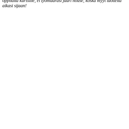
oppilaita kurssille, ei työmääräsi juuri nouse, koska myyt tuotteita
aikasi sijaan!