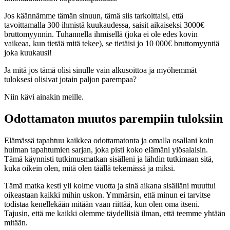
Jos käännämme tämän sinuun, tämä siis tarkoittaisi, että
tavoittamalla 300 ihmistä kuukaudessa, saisit aikaiseksi 3000€
bruttomyynnin. Tuhannella ihmisellä (joka ei ole edes kovin
vaikeaa, kun tietää mitä tekee), se tietäisi jo 10 000€ bruttomyyntiä
joka kuukausi!
Ja mitä jos tämä olisi sinulle vain alkusoittoa ja myöhemmät
tuloksesi olisivat jotain paljon parempaa?
Niin kävi ainakin meille.
Odottamaton muutos parempiin tuloksiin
Elämässä tapahtuu kaikkea odottamatonta ja omalla osallani koin
huiman tapahtumien sarjan, joka pisti koko elämäni ylösalaisin.
Tämä käynnisti tutkimusmatkan sisälleni ja lähdin tutkimaan sitä,
kuka oikein olen, mitä olen täällä tekemässä ja miksi.
Tämä matka kesti yli kolme vuotta ja sinä aikana sisälläni muuttui
oikeastaan kaikki mihin uskon. Ymmärsin, että minun ei tarvitse
todistaa kenellekään mitään vaan riittää, kun olen oma itseni.
Tajusin, että me kaikki olemme täydellisiä ilman, että teemme yhtään
mitään.