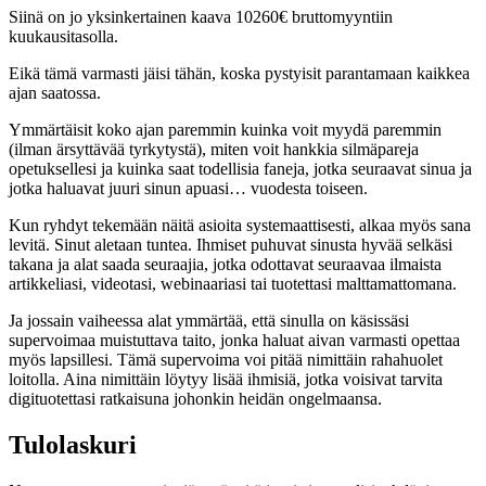
Siinä on jo yksinkertainen kaava 10260€ bruttomyyntiin
kuukausitasolla.
Eikä tämä varmasti jäisi tähän, koska pystyisit parantamaan kaikkea
ajan saatossa.
Ymmärtäisit koko ajan paremmin kuinka voit myydä paremmin
(ilman ärsyttävää tyrkytystä), miten voit hankkia silmäpareja
opetuksellesi ja kuinka saat todellisia faneja, jotka seuraavat sinua ja
jotka haluavat juuri sinun apuasi… vuodesta toiseen.
Kun ryhdyt tekemään näitä asioita systemaattisesti, alkaa myös sana
levitä. Sinut aletaan tuntea. Ihmiset puhuvat sinusta hyvää selkäsi
takana ja alat saada seuraajia, jotka odottavat seuraavaa ilmaista
artikkeliasi, videotasi, webinaariasi tai tuotettasi malttamattomana.
Ja jossain vaiheessa alat ymmärtää, että sinulla on käsissäsi
supervoimaa muistuttava taito, jonka haluat aivan varmasti opettaa
myös lapsillesi. Tämä supervoima voi pitää nimittäin rahahuolet
loitolla. Aina nimittäin löytyy lisää ihmisiä, jotka voisivat tarvita
digituotettasi ratkaisuna johonkin heidän ongelmaansa.
Tulolaskuri