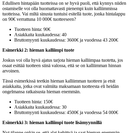
Edullisen hintapään tuotteissa on se hyvä puoli, että kynnys niiden
ostamiselle voi olla huomattavasti pienempi kuin kalliimmissa
tuotteissa. Vai miltä sinusta tuntuisi esitellä tuote, jonka hintalappu
on 90€ verrattuna 10 000€ tuotteeseen?
Tuotteen hinta: 90€
Asiakkaita kuukaudessa: 40
Bruttomyynti kuukaudessa: 3600€ ja vuodessa 43 200€
Esimerkki 2: hieman kalliimpi tuote
Joskus voi olla hyvä ajatus tarjota hieman kalliimpaa tuotetta, jos
osaat esittää tuotteen siinä valossa, että se on kalliimman hinnan
arvoinen.
Tässä esimerkissä teetkin hieman kalliimman tuotteen ja etsit
asiakkaita, jotka ovat valmiita maksamaan tuotteesta eli heidän
ongelmansa ratkaisusta hieman enemmän.
Tuotteen hinta: 150€
Asiakkaita kuukaudessa: 30
Bruttomyynti kuukaudessa: 4500€ ja vuodessa 54 000€
Esimerkki 3: hieman kalliimpi tuote lisämyynnillä
Nyt tilanne onkin se, että alat kehittyä ja saat hieman enemmän